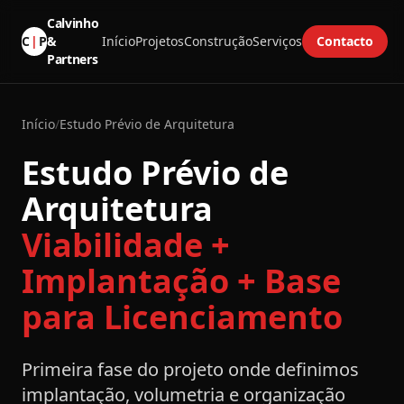
Calvinho
C
|
P
&
Início
Projetos
Construção
Serviços
Contacto
Partners
Início
/
Estudo Prévio de Arquitetura
Estudo Prévio de
-
Arquitetura
Viabilidade +
Implantação + Base
para Licenciamento
Primeira fase do projeto onde definimos
implantação, volumetria e organização