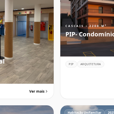
CASCAIS • 2200 M²
PIP- Condomíni
al
PIP
ARQUITETURA
Ver mais
Habitação Unifamiliar
202