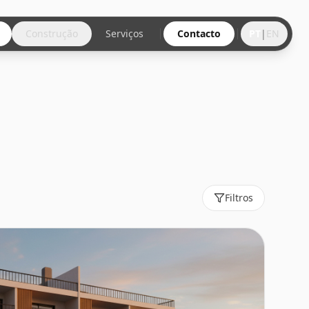
Construção
Serviços
Contacto
PT
|
EN
Filtros