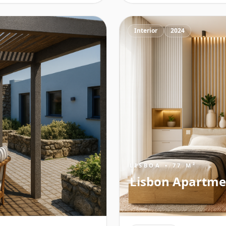
Interior
2024
LISBOA • 77 M²
Lisbon Apartme