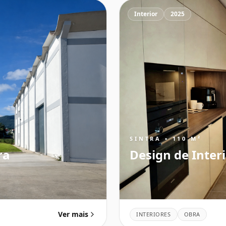
Interior
2025
SINTRA • 110 M²
ra
Design de Inter
Ver mais
INTERIORES
OBRA