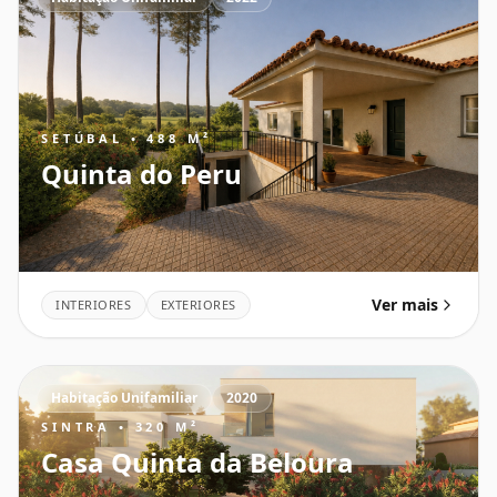
SETÚBAL • 488 M²
Quinta do Peru
Ver mais
INTERIORES
EXTERIORES
Habitação Unifamiliar
2020
SINTRA • 320 M²
Casa Quinta da Beloura