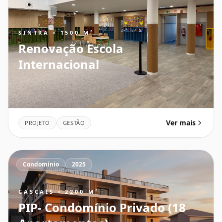
SINTRA • 1500 M²
Renovação Escola
Internacional
Ver mais
PROJETO
GESTÃO
Condomínio
2025
CASCAIS • 2200 M²
PIP- Condomínio Privado (18