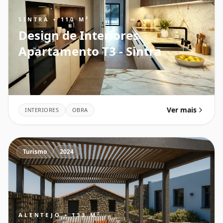
SINTRA • 110 M²
Design de Interiores
Apartamento T3 - Sintra
Ver mais
INTERIORES
OBRA
Turismo
2024
ALENTEJO • 133 M²