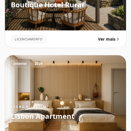
Boutique Hotel Rural
Ver mais
LICENCIAMENTO
Interior
2024
LISBOA • 77 M²
Lisbon Apartment