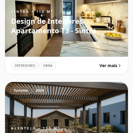
SINTRA • 110 M²
Design de Interiores
Apartamento T3 - Sintra
Ver mais
INTERIORES
OBRA
Turismo
2024
ALENTEJO • 133 M²