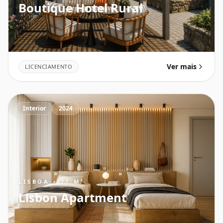
Boutique Hotel Rural
Ver mais
LICENCIAMENTO
Interior
2024
LISBOA • 77 M²
Lisbon Apartment