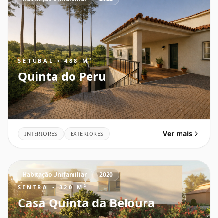
SETÚBAL • 488 M²
Quinta do Peru
Ver mais
INTERIORES
EXTERIORES
Habitação Unifamiliar
2020
SINTRA • 320 M²
Casa Quinta da Beloura