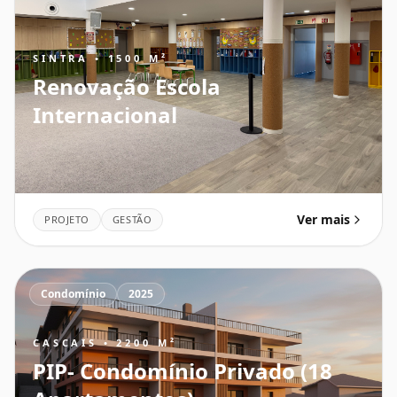
SINTRA • 1500 M²
Renovação Escola
Internacional
Ver mais
PROJETO
GESTÃO
Condomínio
2025
CASCAIS • 2200 M²
PIP- Condomínio Privado (18