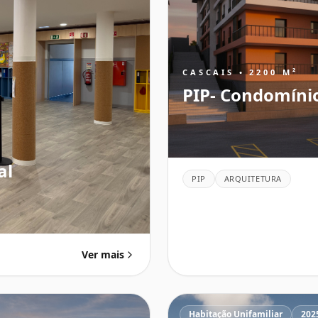
CASCAIS • 2200 M²
PIP- Condomíni
al
PIP
ARQUITETURA
Ver mais
Habitação Unifamiliar
202