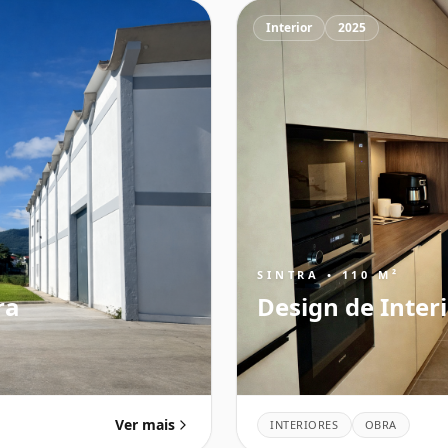
Interior
2025
SINTRA • 110 M²
ra
Design de Inter
Ver mais
INTERIORES
OBRA