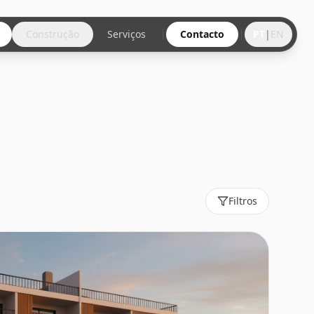
Construção
Serviços
Contacto
PT
|
EN
Filtros