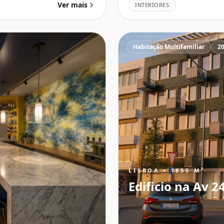
Ver mais
INTERIORES
Habitação Multifamiliar
2
LISBOA • 1855 M²
Edificio na Av 2