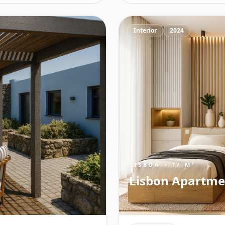
Interior
2024
LISBOA • 77 M²
Lisbon Apartme