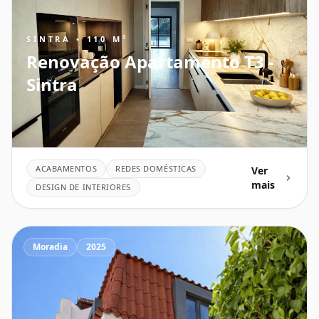
SINTRA • 110 M²
Renovação Apartamento T3 -
Sintra
ACABAMENTOS
REDES DOMÉSTICAS
Ver
mais
DESIGN DE INTERIORES
Moradia
2025