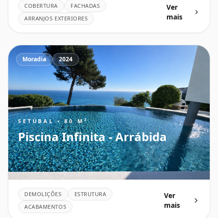
COBERTURA
FACHADAS
Ver
mais
ARRANJOS EXTERIORES
Moradia
2024
SETÚBAL • 80 M²
Piscina Infinita - Arrábida
DEMOLIÇÕES
ESTRUTURA
Ver
mais
ACABAMENTOS