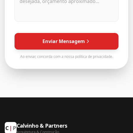
Enviar Mensagem
Ao enviar, concorda com a nossa política de privacidade.
Calvinho & Partners
C
|
P
Arquitetura
&
Construção