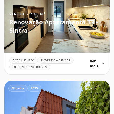
SINTRA • 110 M²
Renovação Apartamento T3 -
Sintra
ACABAMENTOS
REDES DOMÉSTICAS
Ver
mais
DESIGN DE INTERIORES
Moradia
2025