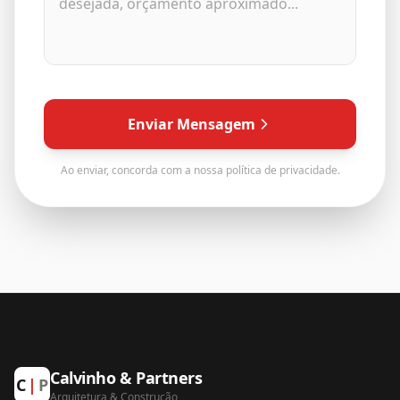
Enviar Mensagem
Ao enviar, concorda com a nossa política de privacidade.
Calvinho & Partners
C
|
P
Arquitetura
&
Construção