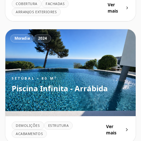
COBERTURA
FACHADAS
Ver
mais
ARRANJOS EXTERIORES
Moradia
2024
SETÚBAL • 80 M²
Piscina Infinita - Arrábida
DEMOLIÇÕES
ESTRUTURA
Ver
mais
ACABAMENTOS