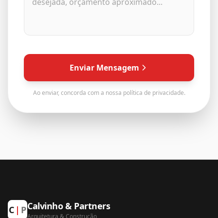
Enviar Mensagem
Ao enviar, concorda com a nossa política de privacidade.
Calvinho & Partners
C
|
P
Arquitetura
&
Construção