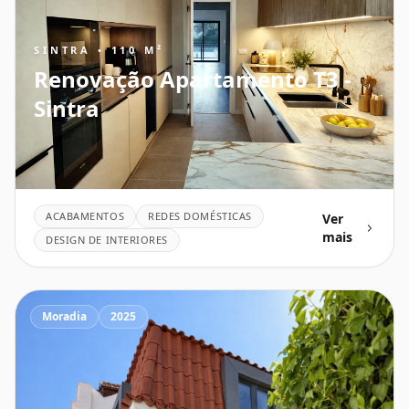
SINTRA • 110 M²
Renovação Apartamento T3 -
Sintra
ACABAMENTOS
REDES DOMÉSTICAS
Ver
mais
DESIGN DE INTERIORES
Moradia
2025