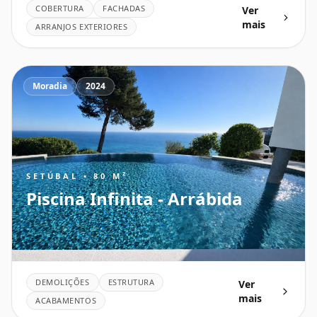
COBERTURA
FACHADAS
Ver
mais
ARRANJOS EXTERIORES
Moradia
2024
SETÚBAL • 80 M²
Piscina Infinita - Arrábida
DEMOLIÇÕES
ESTRUTURA
Ver
mais
ACABAMENTOS